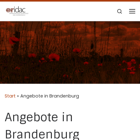
Zum Inhalt springen
Search
Me
Start
»
Angebote in Brandenburg
Angebote in
Brandenburg