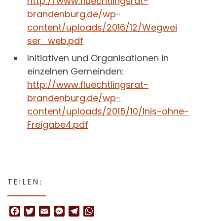
http://www.fluech
tlingsrat-
brandenburg.de/wp-
content/uploads/2016/12/Wegwei
ser_web.pdf
Initiativen und Organisationen in
einzelnen Gemeinden:
http://www.fluechtl
ingsrat-
brandenburg.de/wp-
content/uploads/2015/10/Inis-
ohne-
Freigabe4.pdf
TEILEN:
F
T
E
M
T
W