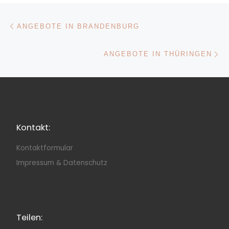
Beitragsnavigation
Vorheriger Beitrag
ANGEBOTE IN BRANDENBURG
Nä
ANGEBOTE IN THÜRINGEN
Kontakt:
Kontaktformular
Impressum & Datenschutz
Teilen: