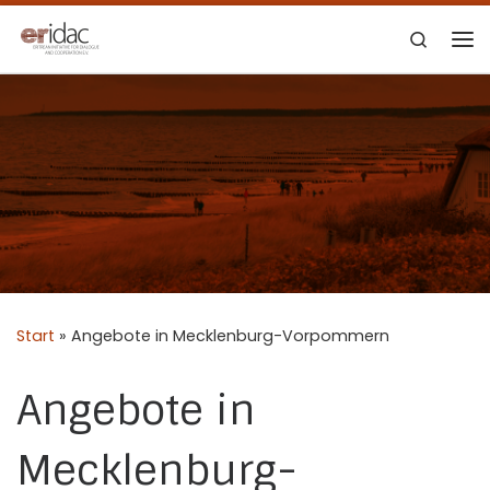
Zum Inhalt springen
Search
Me
Start
»
Angebote in Mecklenburg-Vorpommern
Angebote in
Mecklenburg-